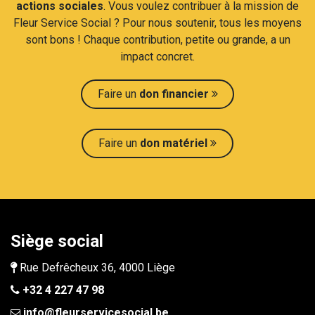
actions sociales
. Vous voulez contribuer à la mission de
Fleur Service Social ? Pour nous soutenir, tous les moyens
sont bons ! Chaque contribution, petite ou grande, a un
impact concret.​
Faire un
don financier
Faire un
don maté​​riel
Siège social
Rue Defrêcheux 36, 4000 Liège
+32 4 227 47 98
info@fleurservicesocial.be​