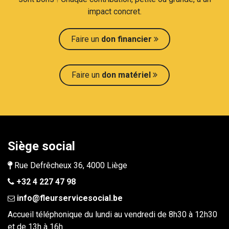
impact concret.​
Faire un
don financier
Faire un
don maté​​riel
Siège social
Rue Defrêcheux 36, 4000 Liège
+32 4 227 47 98
info@fleurservicesocial.be​
Accueil téléphonique du lundi au vendredi de 8h30 à 12h30
et de 13h à 16h