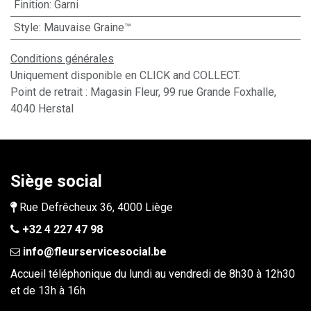
Finition
:
Garni
Style
:
Mauvaise Graine™
Conditions générales
Uniquement disponible en CLICK and COLLECT.
Point de retrait : Magasin Fleur, 99 rue Grande Foxhalle,
4040 Herstal
Siège social
Rue Defrêcheux 36, 4000 Liège
+32 4 227 47 98
info@fleurservicesocial.be​
Accueil téléphonique du lundi au vendredi de 8h30 à 12h30
et de 13h à 16h