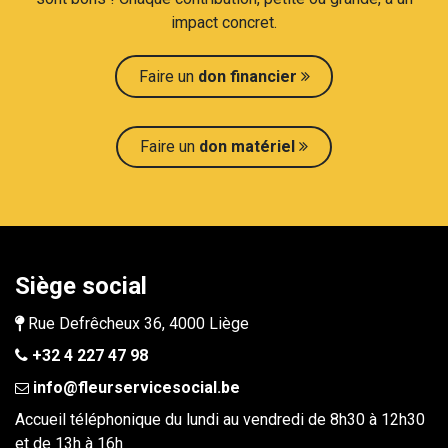
impact concret.​
Faire un
don financier
Faire un
don maté​​riel
Siège social
Rue Defrêcheux 36, 4000 Liège
+32 4 227 47 98
info@fleurservicesocial.be​
Accueil téléphonique du lundi au vendredi de 8h30 à 12h30
et de 13h à 16h