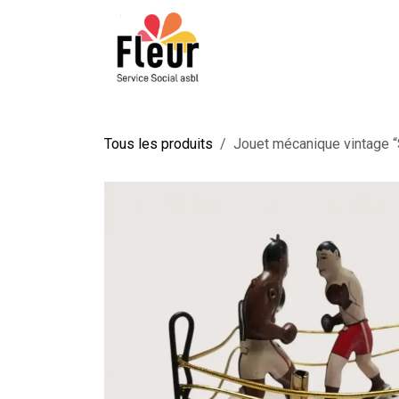
Se rendre au contenu
QUI SOMMES-NOUS ?
Tous les produits
Jouet mécanique vintage 