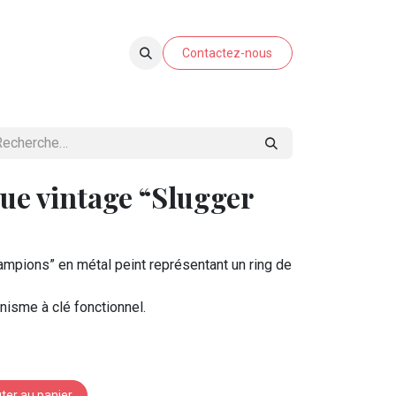
E-SHOP
Contactez-nous
ue vintage “Slugger
mpions” en métal peint représentant un ring de
isme à clé fonctionnel.
ter au panier