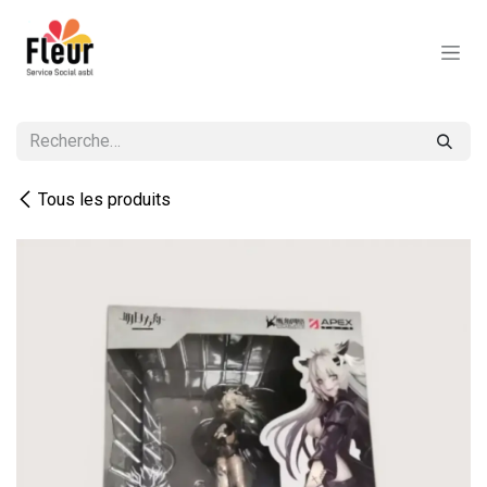
Se rendre au contenu
Tous les produits