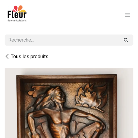
Se rendre au contenu
Tous les produits