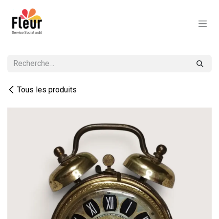
Se rendre au contenu
Tous les produits