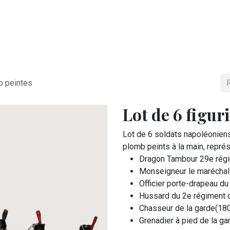
NOS SERVICES
NOS MAGASINS
FAIRE UN DON
b peintes
Lot de 6 figur
Lot de 6 soldats napoléonien
plomb peints à la main, repré
Dragon Tambour 29e rég
Monseigneur le maréchal
Officier porte-drapeau d
Hussard du 2e régiment 
Chasseur de la garde(180
Grenadier à pied de la g