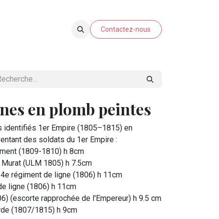
E-SHOP
Contactez-nous
ines en plomb peintes
s identifiés 1er Empire (1805–1815) en
sentant des soldats du 1er Empire :
iment (1809-1810) h 8cm
 Murat (ULM 1805) h 7.5cm
u 4e régiment de ligne (1806) h 11cm
de ligne (1806) h 11cm
6) (escorte rapprochée de l'Empereur) h 9.5 cm
arde (1807/1815) h 9cm