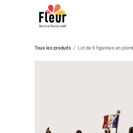
Se rendre au contenu
QUI SOMMES-NOUS ?
Tous les produits
Lot de 6 figurines en plom