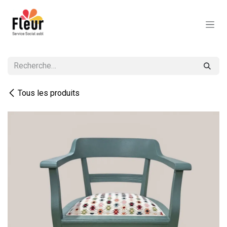
Se rendre au contenu
Tous les produits