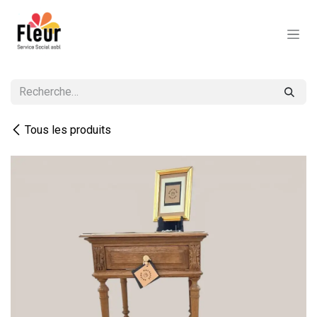
Se rendre au contenu
Tous les produits