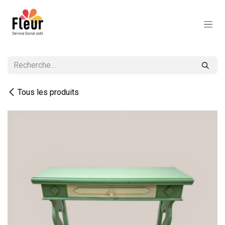
Se rendre au contenu
Tous les produits