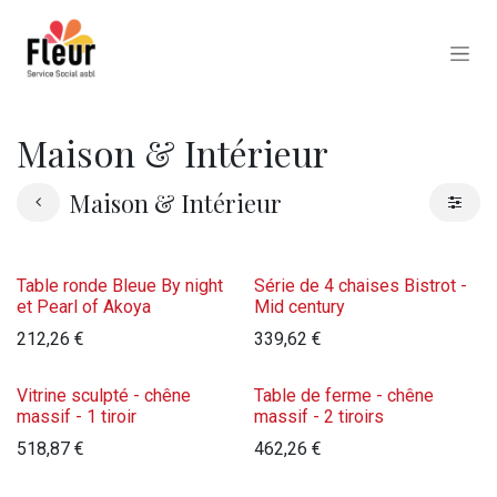
Se rendre au contenu
Maison & Intérieur
Maison & Intérieur
Table ronde Bleue By night
Série de 4 chaises Bistrot -
et Pearl of Akoya
Mid century
212,26
€
339,62
€
Vitrine sculpté - chêne
Table de ferme - chêne
massif - 1 tiroir
massif - 2 tiroirs
518,87
€
462,26
€