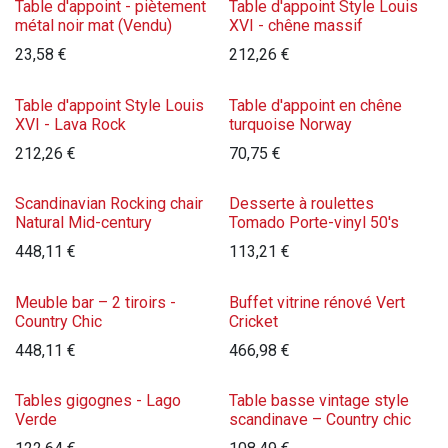
Table d'appoint - piètement
Table d'appoint Style Louis
métal noir mat (Vendu)
XVI - chêne massif
23,58
€
212,26
€
Table d'appoint Style Louis
Table d'appoint en chêne
XVI - Lava Rock
turquoise Norway
212,26
€
70,75
€
Scandinavian Rocking chair
Desserte à roulettes
Natural Mid-century
Tomado Porte-vinyl 50's
448,11
€
113,21
€
Meuble bar – 2 tiroirs -
Buffet vitrine rénové Vert
Country Chic
Cricket
448,11
€
466,98
€
Tables gigognes - Lago
Table basse vintage style
Verde
scandinave – Country chic