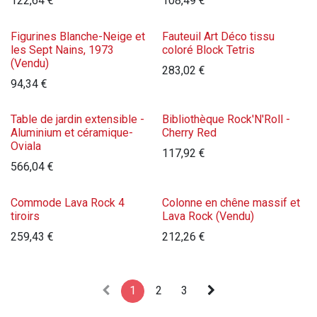
122,64
€
108,49
€
Figurines Blanche-Neige et
Fauteuil Art Déco tissu
les Sept Nains, 1973
coloré Block Tetris
(Vendu)
283,02
€
94,34
€
Table de jardin extensible -
Bibliothèque Rock'N'Roll -
Aluminium et céramique-
Cherry Red
Oviala
117,92
€
566,04
€
Commode Lava Rock 4
Colonne en chêne massif et
tiroirs
Lava Rock (Vendu)
259,43
€
212,26
€
1
2
3