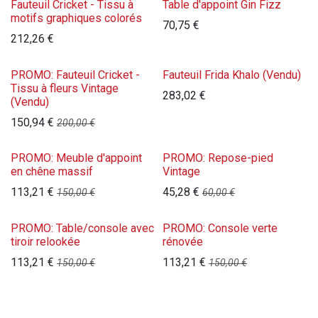
Fauteuil Cricket - Tissu à
Table d'appoint Gin Fizz
motifs graphiques colorés
70,75
€
212,26
€
PROMO: Fauteuil Cricket -
Fauteuil Frida Khalo (Vendu)
Tissu à fleurs Vintage
283,02
€
(Vendu)
150,94
€
200,00
€
PROMO: Meuble d'appoint
PROMO: Repose-pied
en chêne massif
Vintage
113,21
€
45,28
€
150,00
€
60,00
€
PROMO: Table/console avec
PROMO: Console verte
tiroir relookée
rénovée
113,21
€
113,21
€
150,00
€
150,00
€