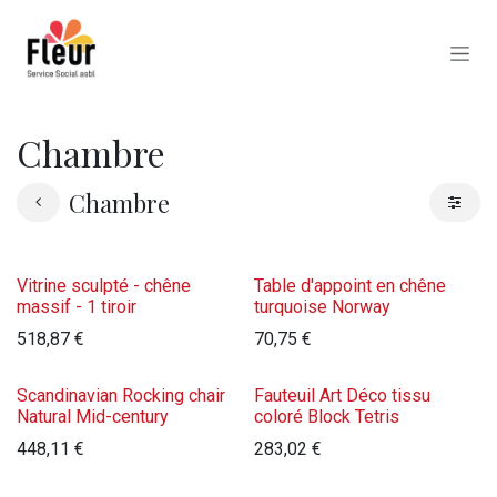
Se rendre au contenu
Chambre
Chambre
Vitrine sculpté - chêne
Table d'appoint en chêne
massif - 1 tiroir
turquoise Norway
518,87
€
70,75
€
Scandinavian Rocking chair
Fauteuil Art Déco tissu
Natural Mid-century
coloré Block Tetris
448,11
€
283,02
€